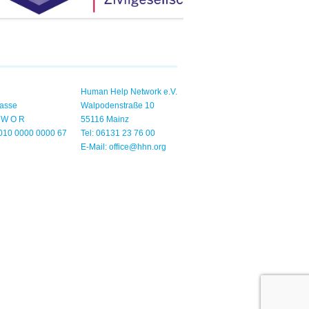
Human Help Network e.V.
asse
Walpodenstraße 10
1 W O R
55116 Mainz
010 0000 0000 67
Tel: 06131 23 76 00
E-Mail:
office@hhn.org