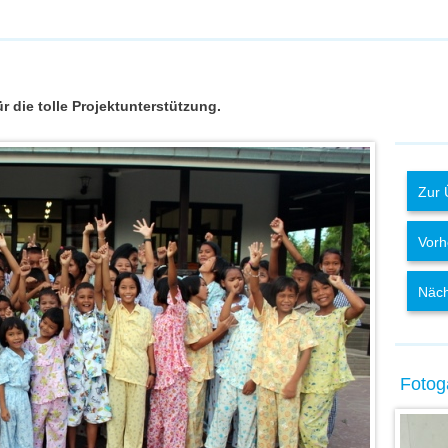
r die tolle Projektunterstützung.
Zur 
Vorh
Näch
Fotoga