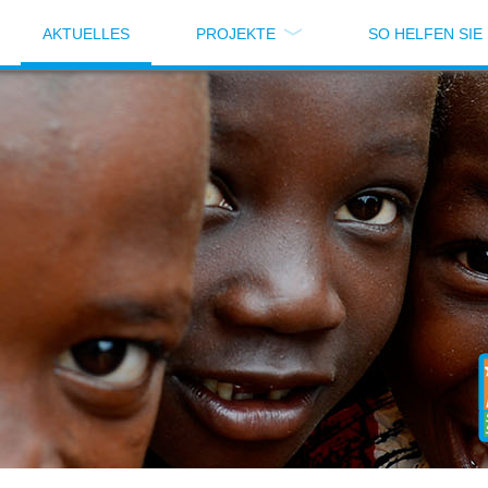
AKTUELLES
PROJEKTE
SO HELFEN SIE
nke 24guteTaten!