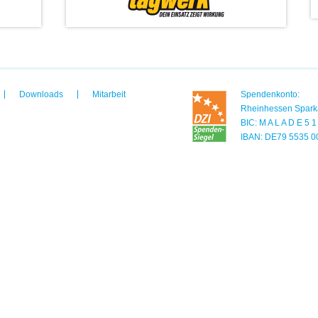
Downloads
Mitarbeit
Spendenkonto:
Rheinhessen Spark
BIC: M A L A D E 5 
IBAN: DE79 5535 0