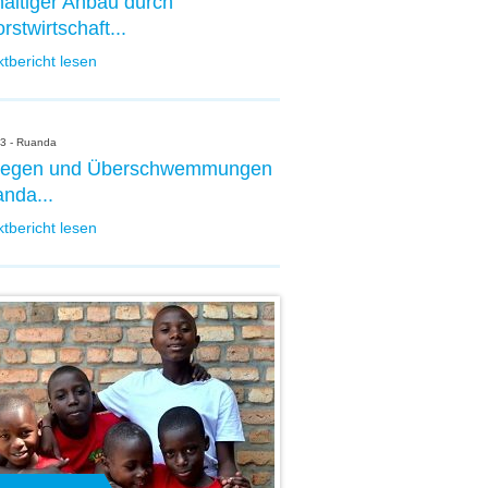
altiger Anbau durch
rstwirtschaft...
ktbericht lesen
3 - Ruanda
kregen und Überschwemmungen
anda...
ktbericht lesen