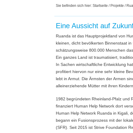
Sie befinden sich hier:
Startseite
/
Projekte
/ Ru
Eine Aussicht auf Zukunf
Ruanda ist das Hauptprojektland von Hum
kleinen, dicht bevölkerten Binnenstaat in
schätzungsweise 800.000 Menschen das 
Ein ganzes Land ist traumatisiert, tradit
In Sachen wirtschaftliche Entwicklung ha
profitiert hiervon nur eine sehr kleine 
lebt in Armut. Die Ärmsten der Armen si
alleinerziehende Mütter mit ihren Kindern
1982 begründeten Rheinland-Pfalz und 
finanziert Human Help Network dort vers
Human Help Network Ruanda in Kigali, d
begann ein Fusionsprozess mit der loka
(SFR). Seit 2015 ist Strive Foundation R