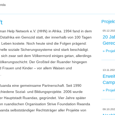
anda
t
Projek
an Help Network e.V. (HHN) in Afrika. 1994 fand in dem
05.12.202
20 Ja
 Ostafrika ein Genozid statt, der innerhalb von 100 Tagen
Gerech
Leben kostete. Noch heute sind die Folgen prägend:
ionelle soziale Sicherungssysteme sind stark beschädigt.
» Proje
t sich zwar seit dem Völkermord einiges getan, allerdings
Bevölkerungsschicht. Der Großteil der Ruander hingegen
nd Frauen und Kinder – vor allem Waisen und
13.11.202
.
Erwei
Campus
Ruanda eine gemeinsame Partnerschaft. Seit 1990
» Proje
chiedene Sozial- und Bildungsprojekte. 2006 wurde
er Hauptstadt Ruandas, gegründet. Vier Jahre später
len ruandischen Organisation Strive Foundation Rwanda
09.10.202
wanda selbstständiger Rechtsträger aller Projekte von