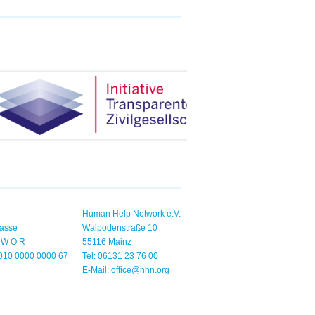
Human Help Network e.V.
asse
Walpodenstraße 10
1 W O R
55116 Mainz
010 0000 0000 67
Tel: 06131 23 76 00
E-Mail:
office@hhn.org