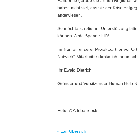
Pandemie gerade die armen Regionen auf 
haben nicht viel, das sie der Krise entge
angewiesen.
So möchte ich Sie um Unterstützung bitten
können. Jede Spende hilft!
Im Namen unserer Projektpartner vor Or
Network“-Mitarbeiter danke ich Ihnen seh
Ihr Ewald Dietrich
Gründer und Vorsitzender Human Help N
Foto:
©
Adobe Stock
« Zur Übersicht