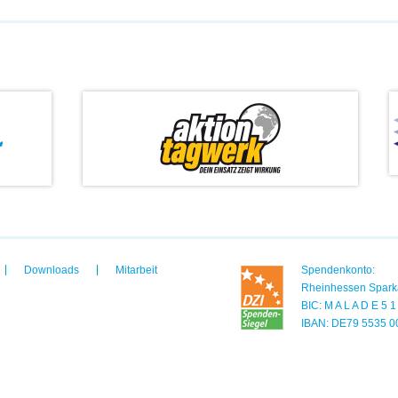
Downloads
Mitarbeit
Spendenkonto:
Rheinhessen Spark
BIC: M A L A D E 5 
IBAN: DE79 5535 0