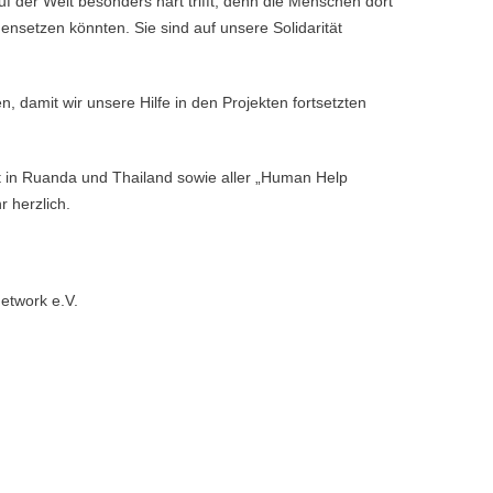
der Welt besonders hart trifft, denn die Menschen dort
gensetzen könnten. Sie sind auf unsere Solidarität
, damit wir unsere Hilfe in den Projekten fortsetzten
t in Ruanda und Thailand sowie aller „Human Help
r herzlich.
etwork e.V.