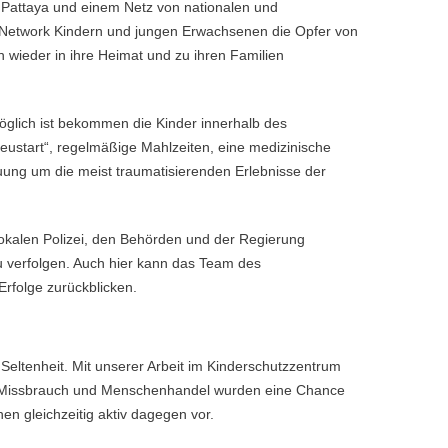
Pattaya und einem Netz von nationalen und
p Network Kindern und jungen Erwachsenen die Opfer von
ieder in ihre Heimat und zu ihren Familien
möglich ist bekommen die Kinder innerhalb des
ustart“, regelmäßige Mahlzeiten, eine medizinische
uung um die meist traumatisierenden Erlebnisse der
r lokalen Polizei, den Behörden und der Regierung
u verfolgen. Auch hier kann das Team des
Erfolge zurückblicken.
 Seltenheit. Mit unserer Arbeit im Kinderschutzzentrum
n Missbrauch und Menschenhandel wurden eine Chance
en gleichzeitig aktiv dagegen vor.