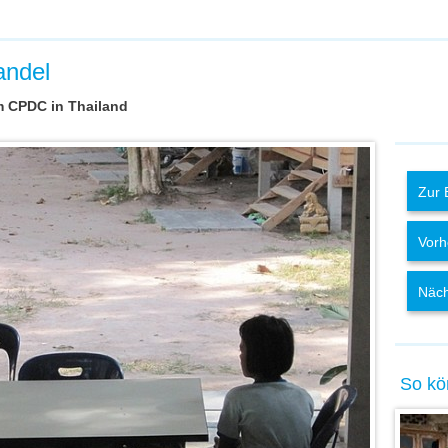
andel
m CPDC in Thailand
Zur 
Vorh
Näch
So kö