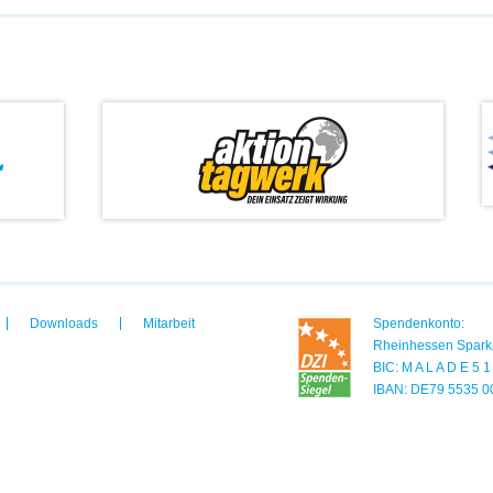
Downloads
Mitarbeit
Spendenkonto:
Rheinhessen Spark
BIC: M A L A D E 5 
IBAN: DE79 5535 0