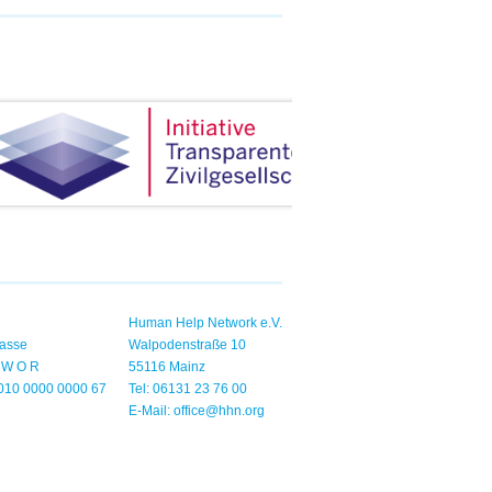
Human Help Network e.V.
asse
Walpodenstraße 10
1 W O R
55116 Mainz
010 0000 0000 67
Tel: 06131 23 76 00
E-Mail:
office@hhn.org