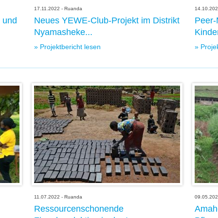
17.11.2022 - Ruanda
14.10.202
t und
Neues YEWE-Club-Projekt im Distrikt
Peer-
Nyamasheke...
Kinder
» Projektbericht lesen
» Proje
11.07.2022 - Ruanda
09.05.202
Ressourcenschonende
Amaho