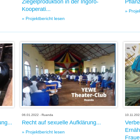
Ziegelproduktion in der Ingoro-
Pflanz
Kooperati...
» Proje
» Projektbericht lesen
06.01.2022 - Ruanda
10.11.202
ng...
Recht auf sexuelle Aufklärung...
Verbe
Ernäh
» Projektbericht lesen
Fraue