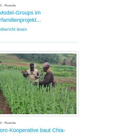
2 - Ruanda
Model-Groups im
familienprojekt...
ktbericht lesen
2 - Ruanda
ro-Kooperative baut Chia-