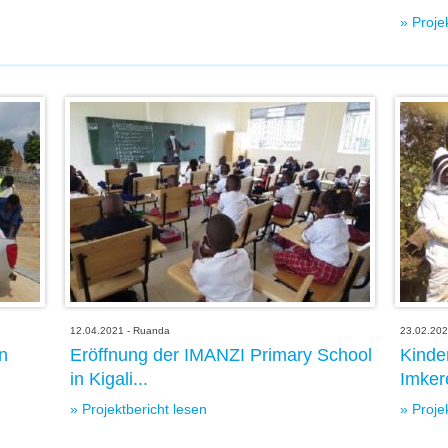
» Proje
12.04.2021 - Ruanda
23.02.202
in
Eröffnung der IMANZI Primary School
Kinder
in Kigali...
Imkere
» Projektbericht lesen
» Proje