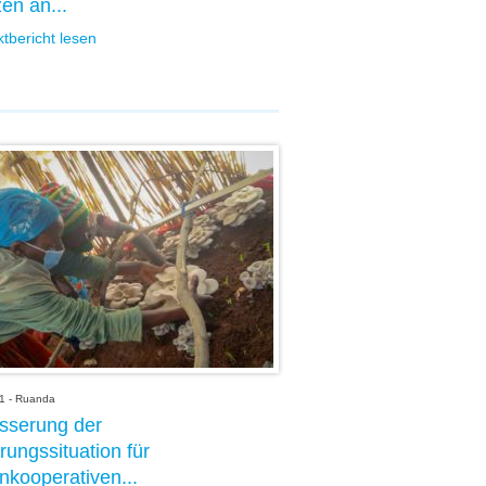
en an...
ktbericht lesen
1 - Ruanda
sserung der
rungssituation für
nkooperativen...